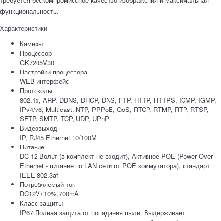
требуется бескомпромиссное качество изображения и максимальная
функциональность.
Характеристики
Камеры
Процессор
GK7205V30
Настройки процессора
WEB интерфейс
Протоколы
802.1x, ARP, DDNS, DHCP, DNS, FTP, HTTP, HTTPS, ICMP, IGMP,
IPv4/v6, Multicast, NTP, PPPoE, QoS, RTCP, RTMP, RTP, RTSP,
SFTP, SMTP, TCP, UDP, UPnP
Видеовыход
IP, RJ45 Ethernet 10/100M
Питание
DC 12 Вольт (в комплект не входит), Активное POE (Power Over
Ethernet - питание по LAN сети от POE коммутатора), стандарт
IEEE 802.3af
Потребляемый ток
DC12V±10%,700mA
Класс защиты
IP67 Полная защита от попадания пыли. Выдерживает