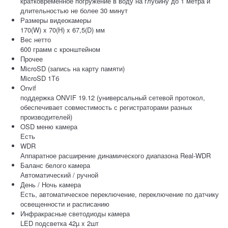
кратковременное погружение в воду на глубину до 1 метра и
длительностью не более 30 минут
Размеры видеокамеры
170(W) x 70(H) x 67,5(D) мм
Вес нетто
600 грамм с кронштейном
Прочее
MicroSD (запись на карту памяти)
MicroSD 1Тб
Onvif
поддержка ONVIF 19.12 (универсальный сетевой протокол,
обеспечивает совместимость с регистраторами разных
производителей)
OSD меню камера
Есть
WDR
Аппаратное расширение динамического диапазона Real-WDR
Баланс белого камера
Автоматический / ручной
День / Ночь камера
Есть, автоматическое переключение, переключение по датчику
освещенности и расписанию
Инфракрасные светодиоды камера
LED подсветка 42µ x 2шт