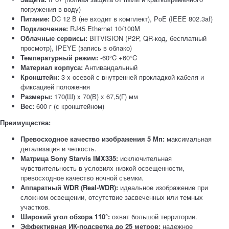
погружения в воду)
Питание:
DC 12 В (не входит в комплект), PoE (IEEE 802.3af)
Подключение:
RJ45 Ethernet 10/100M
Облачные сервисы:
BITVISION (P2P, QR-код, бесплатный
просмотр), IPEYE (запись в облако)
Температурный режим:
-60°C +60°C
Материал корпуса:
Антивандальный
Кронштейн:
3-х осевой с внутренней прокладкой кабеля и
фиксацией положения
Размеры:
170(Ш) x 70(В) x 67,5(Г) мм
Вес:
600 г (с кронштейном)
Преимущества:
Превосходное качество изображения 5 Мп:
максимальная
детализация и четкость.
Матрица Sony Starvis IMX335:
исключительная
чувствительность в условиях низкой освещенности,
превосходное качество ночной съемки.
Аппаратный WDR (Real-WDR):
идеальное изображение при
сложном освещении, отсутствие засвеченных или темных
участков.
Широкий угол обзора 110°:
охват большой территории.
Эффективная ИК-подсветка до 25 метров:
надежное