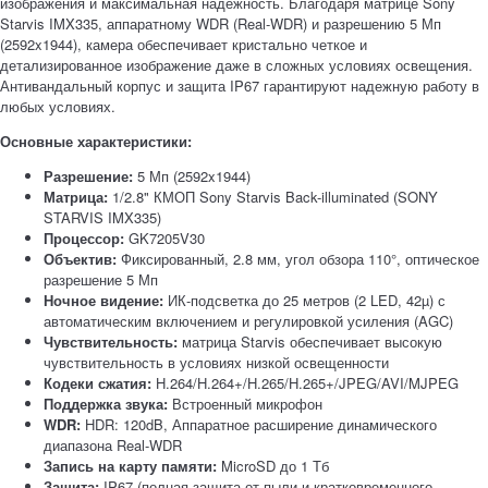
изображения и максимальная надежность. Благодаря матрице Sony
Starvis IMX335, аппаратному WDR (Real-WDR) и разрешению 5 Мп
(2592x1944), камера обеспечивает кристально четкое и
детализированное изображение даже в сложных условиях освещения.
Антивандальный корпус и защита IP67 гарантируют надежную работу в
любых условиях.
Основные характеристики:
Разрешение:
5 Мп (2592x1944)
Матрица:
1/2.8" КМОП Sony Starvis Back-illuminated (SONY
STARVIS IMX335)
Процессор:
GK7205V30
Объектив:
Фиксированный, 2.8 мм, угол обзора 110°, оптическое
разрешение 5 Мп
Ночное видение:
ИК-подсветка до 25 метров (2 LED, 42µ) с
автоматическим включением и регулировкой усиления (AGC)
Чувствительность:
матрица Starvis обеспечивает высокую
чувствительность в условиях низкой освещенности
Кодеки сжатия:
H.264/H.264+/H.265/H.265+/JPEG/AVI/MJPEG
Поддержка звука:
Встроенный микрофон
WDR:
HDR: 120dB, Аппаратное расширение динамического
диапазона Real-WDR
Запись на карту памяти:
MicroSD до 1 Тб
Защита:
IP67 (полная защита от пыли и кратковременного