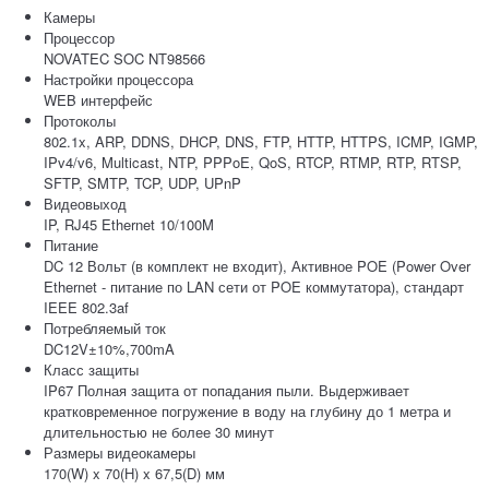
Камеры
Процессор
NOVATEC SOC NT98566
Настройки процессора
WEB интерфейс
Протоколы
802.1x, ARP, DDNS, DHCP, DNS, FTP, HTTP, HTTPS, ICMP, IGMP,
IPv4/v6, Multicast, NTP, PPPoE, QoS, RTCP, RTMP, RTP, RTSP,
SFTP, SMTP, TCP, UDP, UPnP
Видеовыход
IP, RJ45 Ethernet 10/100M
Питание
DC 12 Вольт (в комплект не входит), Активное POE (Power Over
Ethernet - питание по LAN сети от POE коммутатора), стандарт
IEEE 802.3af
Потребляемый ток
DC12V±10%,700mA
Класс защиты
IP67 Полная защита от попадания пыли. Выдерживает
кратковременное погружение в воду на глубину до 1 метра и
длительностью не более 30 минут
Размеры видеокамеры
170(W) x 70(H) x 67,5(D) мм