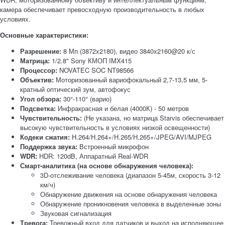
камера обеспечивает превосходную производительность в любых
условиях.
Основные характеристики:
Разрешение:
8 Мп (3872x2180), видео 3840x2160@20 к/с
Матрица:
1/2.8" Sony КМОП IMX415
Процессор:
NOVATEC SOC NT98566
Объектив:
Моторизованный вариофокальный 2,7-13,5 мм, 5-
кратный оптический зум, автофокус
Угол обзора:
30°-110° (варио)
Подсветка:
Инфракрасная и белая (4000К) - 50 метров
Чувствительность:
(Не указана, но матрица Starvis обеспечивает
высокую чувствительность в условиях низкой освещенности)
Кодеки сжатия:
H.264/H.264+/H.265/H.265+/JPEG/AVI/MJPEG
Поддержка звука:
Встроенный микрофон
WDR:
HDR: 120dB, Аппаратный Real-WDR
Смарт-аналитика (на основе обнаружения человека):
3D-отслеживание человека (диапазон 5-45м, скорость 3-12
км/ч)
Обнаружение движения на основе обнаружения человека
Обнаружение проникновения человека в выделенные зоны
Звуковая сигнализация
Тревога:
Тревожный вход для датчиков и выход на исполняющее