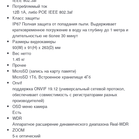
IEEE 802.3af
Потребляемый ток
12В 1А, либо POE IEEE 802.3af
Класс защиты
IP67 Полная защита от попадания пыли. Выдерживает
кратковременное погружение в воду на глубину до 1 метра и
длительностью не более 30 минут
Размеры видеокамеры
93(W) x 91(H) x 263(D) мм
Вес нетто
1.45 кг
Прочее
MicroSD (запись на карту памяти)
MicroSD 1Тб, Встроенное хранилище 4Гб
Onvif
поддержка ONVIF 19.12 (универсальный сетевой протокол,
обеспечивает совместимость с регистраторами разных
производителей)
OSD меню камера
Есть
WDR
Аппаратное расширение динамического диапазона Real-WDR
ZOOM
5-х оптический