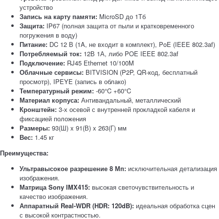
устройство
Запись на карту памяти:
MicroSD до 1Тб
Защита:
IP67 (полная защита от пыли и кратковременного
погружения в воду)
Питание:
DC 12 В (1A, не входит в комплект), PoE (IEEE 802.3af)
Потребляемый ток:
12В 1А, либо POE IEEE 802.3af
Подключение:
RJ45 Ethernet 10/100M
Облачные сервисы:
BITVISION (P2P, QR-код, бесплатный
просмотр), IPEYE (запись в облако)
Температурный режим:
-60°C +60°C
Материал корпуса:
Антивандальный, металлический
Кронштейн:
3-х осевой с внутренней прокладкой кабеля и
фиксацией положения
Размеры:
93(Ш) x 91(В) x 263(Г) мм
Вес:
1.45 кг
Преимущества:
Ультравысокое разрешение 8 Мп:
исключительная детализация
изображения.
Матрица Sony IMX415:
высокая светочувствительность и
качество изображения.
Аппаратный Real-WDR (HDR: 120dB):
идеальная обработка сцен
с высокой контрастностью.