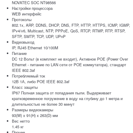
NOVATEC SOC NT98566
Настройки процессора
WEB интерфейс
Протоколы
802.1x, ARP, DDNS, DHCP, DNS, FTP, HTTP, HTTPS, ICMP, IGMP,
IPv4/v6, Multicast, NTP, PPPoE, QoS, RTCP, RTMP, RTP, RTSP,
SFTP, SMTP, TCP, UDP, UPnP
Видеовыход
IP, RJ45 Ethernet 10/100M
Питание
DC 12 Вольт (в комплект не входит), Активное POE (Power Over
Ethernet - питание по LAN сети от POE коммутатора), стандарт
IEEE 802.3af
Потребляемый ток
12В 1А, либо POE IEEE 802.3af
Класс защиты
IP67 Полная защита от попадания пыли. Выдерживает
кратковременное погружение в воду на глубину до 1 метра и
длительностью не более 30 минут
Размеры видеокамеры
93(W) x 91(H) x 263(D) мм
Вес нетто
1.45 кг
Прочее