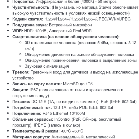
Подсветка:
Инфракрасная и белая (4000К) - 50 метров
Чувствительность:
(Не указана, но матрица Starvis обеспечивает
высокую чувствительность в условиях низкой освещенности)
Кодеки сжатия:
H.264/H.264+/H.265/H.265+/JPEG/AVI/MJPEG
Поддержка звука:
Встроенный микрофон
WDR:
HDR: 120dB, Аппаратный Real-WDR
Смарт-аналитика (на основе обнаружения человека):
3D-отслеживание человека (диапазон 5-45м, скорость 3-12
км/ч)
Обнаружение движения на основе обнаружения человека
Обнаружение проникновения человека в выделенные зоны
Звуковая сигнализация
Тревога:
Тревожный вход для датчиков и выход на исполняющее
устройство
Запись на карту памяти:
MicroSD до 1Тб
Защита:
IP67 (полная защита от пыли и кратковременного
погружения в воду)
Питание:
DC 12 В (1A, не входит в комплект), PoE (IEEE 802.3af)
Потребляемый ток:
12В 1А, либо POE IEEE 802.3af
Подключение:
RJ45 Ethernet 10/100M
Облачные сервисы:
InControl (P2P, QR-код, бесплатный
просмотр), IPEYE (запись в облако)
Температурный режим:
-60°C +60°C
Материал корпуса:
Антивандальный, металлический