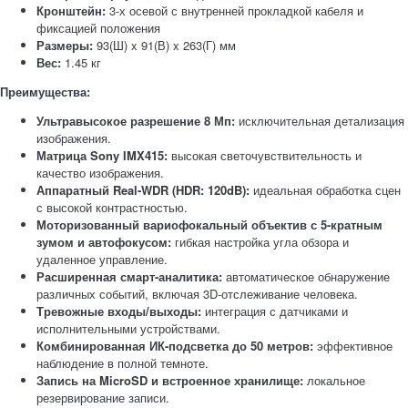
Кронштейн:
3-х осевой с внутренней прокладкой кабеля и
фиксацией положения
Размеры:
93(Ш) x 91(В) x 263(Г) мм
Вес:
1.45 кг
Преимущества:
Ультравысокое разрешение 8 Мп:
исключительная детализация
изображения.
Матрица Sony IMX415:
высокая светочувствительность и
качество изображения.
Аппаратный Real-WDR (HDR: 120dB):
идеальная обработка сцен
с высокой контрастностью.
Моторизованный вариофокальный объектив с 5-кратным
зумом и автофокусом:
гибкая настройка угла обзора и
удаленное управление.
Расширенная смарт-аналитика:
автоматическое обнаружение
различных событий, включая 3D-отслеживание человека.
Тревожные входы/выходы:
интеграция с датчиками и
исполнительными устройствами.
Комбинированная ИК-подсветка до 50 метров:
эффективное
наблюдение в полной темноте.
Запись на MicroSD и встроенное хранилище:
локальное
резервирование записи.