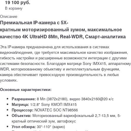
19 100
руб.
В корзину
Описание
Премиальная IP-камера с 5Х-
кратным моторизированный зумом, максимальное
качество 4K UltraHD 8Мп, Real-WDR, Смарт-аналитика
Эта IP-камера предназначена для использования в системах
видеонаблюдения, где требуется максимальное качество изображения,
гибкость настройки и расширенные возможности интеграции с другими
системами безопасности. Благодаря матрице Sony IMX415, аппаратному
WDR, моторизованному объективу и интеллектуальным функциям,
камера обеспечивает превосходную производительность в любых
условиях.
Основные характеристики:
Разрешение:
8 Мп (3872x2180), видео 3840x2160@20 к/с
Матрица:
1/2.8" Sony КМОП IMX415
Процессор:
NOVATEC SOC NT98566
Объектив:
Моторизованный вариофокальный 2,7-13,5 мм, 5-
кратный оптический зум, автофокус
Угол обзора:
30°-110° (варио)