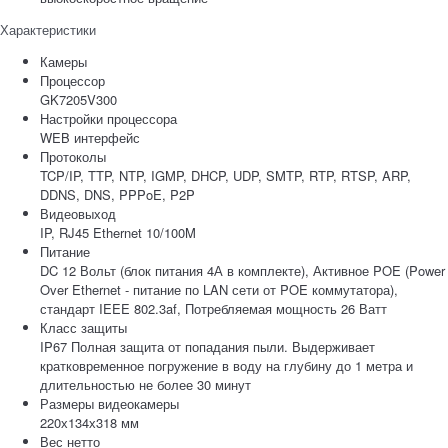
Характеристики
Камеры
Процессор
GK7205V300
Настройки процессора
WEB интерфейс
Протоколы
TCP/IP, TTP, NTP, IGMP, DHCP, UDP, SMTP, RTP, RTSP, ARP,
DDNS, DNS, PPPoE, P2P
Видеовыход
IP, RJ45 Ethernet 10/100M
Питание
DC 12 Вольт (блок питания 4А в комплекте), Активное POE (Power
Over Ethernet - питание по LAN сети от POE коммутатора),
стандарт IEEE 802.3af, Потребляемая мощность 26 Ватт
Класс защиты
IP67 Полная защита от попадания пыли. Выдерживает
кратковременное погружение в воду на глубину до 1 метра и
длительностью не более 30 минут
Размеры видеокамеры
220х134х318 мм
Вес нетто