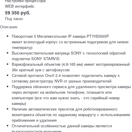
Настройки процессора:
WEB интерфейс
59 350
руб.
Под заказ
Описание
Поворотная 5 Мегапиксельная IP камера PT7HS500IP
имеет всепогодый корпус со встроенным подогревом для низких
температур
Высокочувствительная матрица SONY c технологией обратной
подсветки SONY STARVIS
Вариофокальный объектив (4,6-165 мм) имеет моторизированный
36х кратный зум с автофокусом
Сетевой протокол Onvif 2.4 позволяет подключить камеру к
сетевому регистратору NVR от разных производителей
Поддержка облачного сервиса для удаленного просмотра камеры
через интернет на мобильном телефоне, планшете или
компьютере (все что вам нужно знать - это серийный номер
камеры)
Наличие автоматических пресетов для роботизированного
мониторинга объектов по заданному маршруту с использованием
приближения и удаления
Отличительной особенностью данной камеры является
выокоскоростное вращение