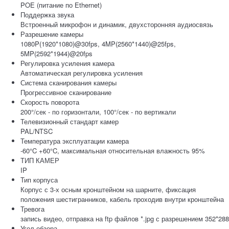
POE (питание по Ethernet)
Поддержка звука
Встроенный микрофон и динамик, двухсторонняя аудиосвязь
Разрешение камеры
1080P(1920*1080)@30fps, 4MP(2560*1440)@25fps,
5MP(2592*1944)@20fps
Регулировка усиления камера
Автоматическая регулировка усиления
Система сканирования камеры
Прогрессивное сканирование
Скорость поворота
200°/сек - по горизонтали, 100°/сек - по вертикали
Телевизионный стандарт камер
PAL/NTSC
Температура эксплуатации камера
-60°C +60°C, максимальная относительная влажность 95%
ТИП КАМЕР
IP
Тип корпуса
Корпус с 3-х осным кронштейном на шарните, фиксация
положения шестигранников, кабель проходив внутри кронштейна
Тревога
запись видео, отправка на ftp файлов *.jpg с разрешением 352*288
Угол обзора