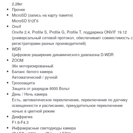
2,28кг
Прочее
MicroSD (запись на карту памяти)
MicroSD 512Гб
Onvif
Onvife 2.4, Profile S, Profile G, Profile T, поддержка ONVIF 19.12
(универсальный сетевой протокол, обеспечивает совместимость с
регистраторами разных производителей)
WDR
Цифровое раширение динамического диапазона D-WDR
ZOOM
36x моторизированный
Баланс белого камера
Автоматический / ручной
Грозозащита
Защита от разрядов 6000 Вольт
День / Ночь камера
Есть, автоматическое переключение, переключение по датчику
освещенности и расписанию, принудительное переключение
ночью в цветной режим
Диафрагма
F1.6-F4.3
Инфракрасные светодиоды камера