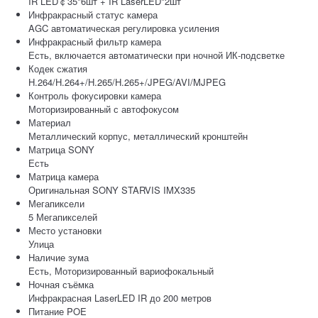
IR LED￠35*6шт + IR LaserLED*2шт
Инфракрасный статус камера
AGC автоматическая регулировка усиления
Инфракрасный фильтр камера
Есть, включается автоматически при ночной ИК-подсветке
Кодек сжатия
H.264/H.264+/H.265/H.265+/JPEG/AVI/MJPEG
Контроль фокусировки камера
Моторизированный с автофокусом
Материал
Металлический корпус, металлический кронштейн
Матрица SONY
Есть
Матрица камера
Оригинальная SONY STARVIS IMX335
Мегапиксели
5 Мегапикселей
Место установки
Улица
Наличие зума
Есть, Моторизированный вариофокальный
Ночная съёмка
Инфракрасная LaserLED IR до 200 метров
Питание POE