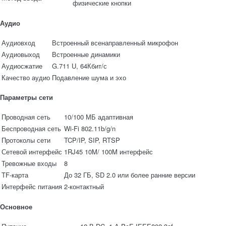
физические кнопки
Аудио
Аудиовход
Встроенный всенаправленный микрофон
Аудиовыход
Встроенные динамики
Аудиосжатие
G.711 U, 64Кбит/с
Качество аудио
Подавление шума и эхо
Параметры сети
Проводная сеть
10/100 МБ адаптивная
Беспроводная сеть
Wi-Fi 802.11b/g/n
Протоколы сети
TCP/IP, SIP, RTSP
Сетевой интерфейс
1RJ45 10M/ 100M интерфейс
Тревожные входы
8
TF-карта
До 32 ГБ, SD 2.0 или более ранние версии
Интерфейс питания
2-контактный
Основное