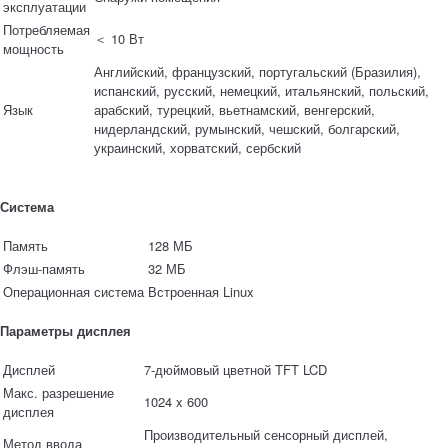
эксплуатации
Потребляемая
＜ 10 Вт
мощность
Английский, французский, португальский (Бразилия),
испанский, русский, немецкий, итальянский, польский,
Язык
арабский, турецкий, вьетнамский, венгерский,
нидерландский, румынский, чешский, болгарский,
украинский, хорватский, сербский
Система
Память
128 МБ
Флэш-память
32 МБ
Операционная система
Встроенная Linux
Параметры дисплея
Дисплей
7-дюймовый цветной TFT LCD
Макс. разрешение
1024 x 600
дисплея
Производительный сенсорный дисплей,
Метод ввода