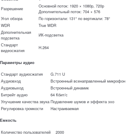
Основной поток: 1920 × 1080p, 720p
Разрешение
Дополнительный поток: 704 × 576
Угол обзора
По горизонтали: 131° по вертикали: 78°
WDR
True WDR
Дополнительная
ИК-подсветка
подсветка
Стандарт
H.264
видеосжатия
Параметры аудио
Стандарт аудиосжатия
G.711 U
Аудиовход
Встроенный всенаправленный микрофон
Аудиовыход
Встроенный динамик
Битрейт аудио
64 Кбит/с
Улучшение качества звука
Подавление шумов и эффекта эхо
Регулировка громкости
Настраиваемая
Емкость
Количество пользователей
2000