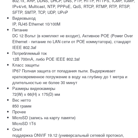
802.1x, ARP, DDNS, DHCP, DNS, FTP, HTTP, HTTPS, ICMP, IGMP,
IPv4/v6, Multicast, NTP, PPPoE, QoS, RTCP, RTMP, RTP, RTSP,
SFTP, SMTP, TCP, UDP, UPnP
Видеовыход
IP, RJ45 Ethernet 10/100M
Питание
DC 12 Вольт (в комплект не входит), Активное POE (Power Over
Ethernet - питание по LAN сети от POE коммутатора), стандарт
IEEE 802.3af
Потребляемый ток
12В 700mА, либо POE IEEE 802.3af
Класс защиты
IP67 Полная защита от попадания пыли. Выдерживает
кратковременное погружение в воду на глубину до 1 метра и
длительностью не более 30 минут
Размеры видеокамеры
72(W) x 66(H) x 175(D) мм
Вес нетто
850 грамм
Прочее
MicroSD (запись на карту памяти)
MicroSD 1Тб
Onvif
поддержка ONVIF 19.12 (универсальный сетевой протокол,