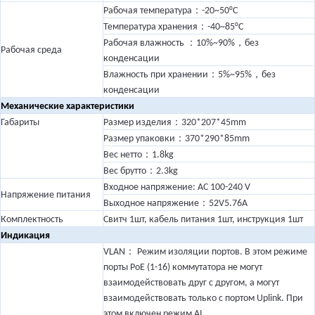
：
Рабочая температура
-20~50°C
：
Температура хранения
-40~85°C
：
，
Рабочая влажность
10%~90%
без
Рабочая среда
конденсации
：
，
Влажность при хранении
5%~95%
без
конденсации
Механические характеристики
：
Габариты
Размер изделия
320*207*45mm
：
Размер упаковки
370*290*85mm
：
Вес нетто
1.8kg
：
Вес брутто
2.3kg
Входное напряжение: AC 100-240 V
Напряжение питания
：
Выходное напряжение
52V5.76A
Комплектность
Свитч 1шт, кабель питания 1шт, инструкция 1шт
Индикация
：
VLAN
Режим изоляции портов. В этом режиме
порты PoE (1-16) коммутатора не могут
взаимодействовать друг с другом, а могут
взаимодействовать только с портом Uplink. При
этом включен режим AI.