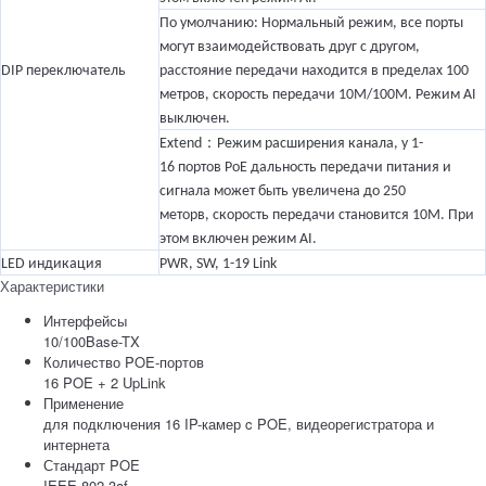
По умолчанию: Нормальный режим, все порты
могут взаимодействовать друг с другом,
DIP переключатель
расстояние передачи находится в пределах 100
метров, скорость передачи 10M/100M. Режим AI
выключен.
：
Extend
Режим расширения канала, у 1-
16 портов PoE дальность передачи питания и
сигнала может быть увеличена до 250
меторв, скорость передачи становится 10M. При
этом включен режим AI.
LED индикация
PWR, SW, 1-19 Link
Характеристики
Интерфейсы
10/100Base-TX
Количество POE-портов
16 POE + 2 UpLink
Применение
для подключения 16 IP-камер c POE, видеорегистратора и
интернета
Стандарт POE
IEEE 802.3af