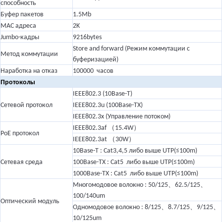
способность
Буфер пакетов
1.5Mb
MAC адреса
2K
Jumbo-кадры
9216bytes
Store and forward (Режим коммутации с
Метод коммутации
буферизацией)
Наработка на отказ
100000 часов
Протоколы
IEEE802.3 (10Base-T)
Сетевой протокол
IEEE802.3u (100Base-TX)
IEEE802.3x (Управление потоком)
（
）
IEEE802.3af
15.4W
PoE протокол
（
）
IEEE802.3at
30W
10Base-T : Cat3,4,5 либо выше UTP(≤100m)
Сетевая среда
100Base-TX : Cat5 либо выше UTP(≤100m)
1000Base-TX : Cat5 либо выше UTP(≤100m)
、
、
Многомодовое волокно : 50/125
62.5/125
100/140um
Оптический модуль
、
、
、
Одномодовое волокно : 8/125
8.7/125
9/125
10/125um