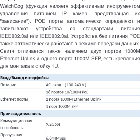
WatchGog (функция являетя эффективным инструментом
управления питанием IP камер, предотвращая их
"зависание"). POE порты автоматически определяют и
запитывают устройства со стандартами питания
IEEE802.3af или IEEE802.3at. Устройства без питания POE
также автоматически работают в режиме передачи данных.
Свитч отличается также наличием двух портов 1000M
Ethernet Uplink и одного порта 1000M SFP, есть крепления
для монтажа в стойку 1U.
Вход/Выход интерфейсы
（
）
Питание
AC вход
100-240 V
16 портов 10/100M PoE
Ethernet порты
2 порта 1000M Ethernet Uplink
1 порт 1000M SFP
Производительность
Коммутационная
9.2Gbps
способность
Пропускная
6.844Mpps